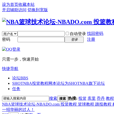
设为首页
收藏本站
开启辅助访问
切换到宽版
找回密码
自动登录
密码
注册
登录
只需一步，快速开始
快捷导航
论坛
BBS
SHOTNBA投篮教程网
本论坛为SHOTNBA旗下论坛
任务
搜索
热搜:
投篮
库里
乔丹
教程
搜索
NBA篮球技术论坛-NBADO.com 投篮教程 篮球教程 跳投教程
一招华丽的过人！