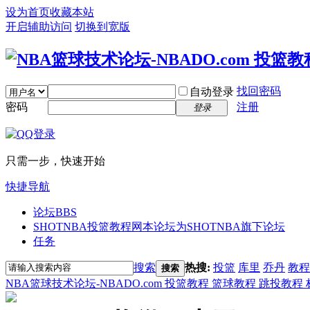
设为首页
收藏本站
开启辅助访问
切换到宽版
找回密码
自动登录
密码
注册
登录
只需一步，快速开始
快捷导航
论坛
BBS
SHOTNBA投篮教程网
本论坛为SHOTNBA旗下论坛
任务
搜索
热搜:
投篮
库里
乔丹
教程
搜索
NBA篮球技术论坛-NBADO.com 投篮教程 篮球教程 跳投教程