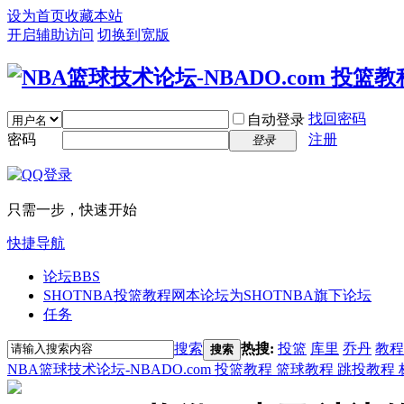
设为首页
收藏本站
开启辅助访问
切换到宽版
找回密码
自动登录
密码
注册
登录
只需一步，快速开始
快捷导航
论坛
BBS
SHOTNBA投篮教程网
本论坛为SHOTNBA旗下论坛
任务
搜索
热搜:
投篮
库里
乔丹
教程
搜索
NBA篮球技术论坛-NBADO.com 投篮教程 篮球教程 跳投教程