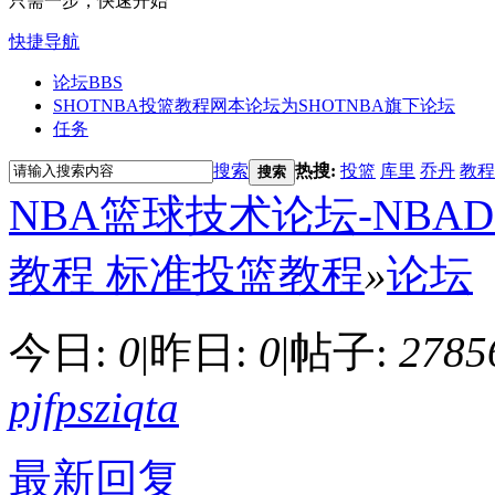
只需一步，快速开始
快捷导航
论坛
BBS
SHOTNBA投篮教程网
本论坛为SHOTNBA旗下论坛
任务
搜索
热搜:
投篮
库里
乔丹
教程
搜索
NBA篮球技术论坛-NBAD
教程 标准投篮教程
»
论坛
今日:
0
|
昨日:
0
|
帖子:
2785
pjfpsziqta
最新回复