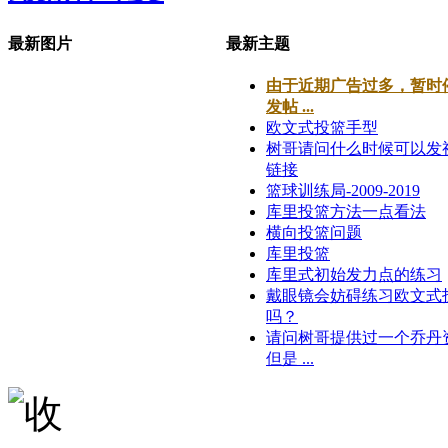
最新图片
最新主题
由于近期广告过多，暂时
发帖 ...
欧文式投篮手型
树哥请问什么时候可以发
链接
篮球训练局-2009-2019
库里投篮方法一点看法
横向投篮问题
库里投篮
库里式初始发力点的练习
戴眼镜会妨碍练习欧文式
吗？
请问树哥提供过一个乔丹
但是 ...