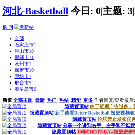
河北-Basketball
今日:
0
|
主题:
3
|
返 回
全部
石家庄市
1
唐山市
10
邯郸市
11
沧州市
1
保定市
10
廊坊市
1
邢台市
5
秦皇岛市
6
新窗
全部主题
最新
热门
热帖
精华
更多
作者
回复/查看
最后
隐藏置顶帖
由于近期广告过多，
隐藏置顶帖
新手请看Better Basketball 投篮视频
隐藏置顶帖
论坛禁止发布任
隐藏置顶帖
分享一个讲到右手、左手和不挺腰
隐藏置顶帖
10年SHOTNBA--投篮进