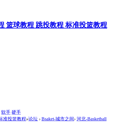
软手
硬手
 标准投篮教程
»
论坛
›
Bsaket-城市之间
›
河北-Basketball