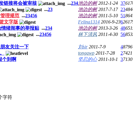
发链接将会被审核
...
2
3
4
池边的树
2012-1-24
37
617
...
2
3
池边的树
2017-7-17
23
484
为管理规范
...
2
3
4
5
6
池边的树
2011-5-10
51
864
ll投篮文字版
Felina1314
2016-9-23
6
2617
动情绪闹事的举报贴
...
2
3
4
池边的树
2013-3-26
48
651
...
2
3
4
5
6
林下清风
2011-4-30
56
853
的朋友关注一下
刘sir
2011-7-9
4
8796
。
tongawp
2011-7-28
2
7421
报个到啊
坚忍的心
2011-10-1
3
7130
个字符