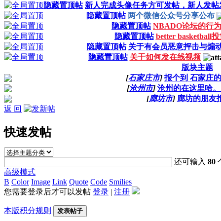
隐藏置顶帖
新人完成头像任务方可发帖，新人发帖
隐藏置顶帖
两个微信公众号分享公布
隐藏置顶帖
NBADO论坛的行
隐藏置顶帖
better basketba
隐藏置顶帖
关于有会员恶意抨击与煽
隐藏置顶帖
关于如何发在线视频
版块主题
[
石家庄市
]
报个到 石家庄
[
沧州市
]
沧州的在这里哈。
[
廊坊市
]
廊坊的朋友
返 回
快速发帖
还可输入
80
高级模式
B
Color
Image
Link
Quote
Code
Smilies
您需要登录后才可以发帖
登录
|
注册
本版积分规则
发表帖子