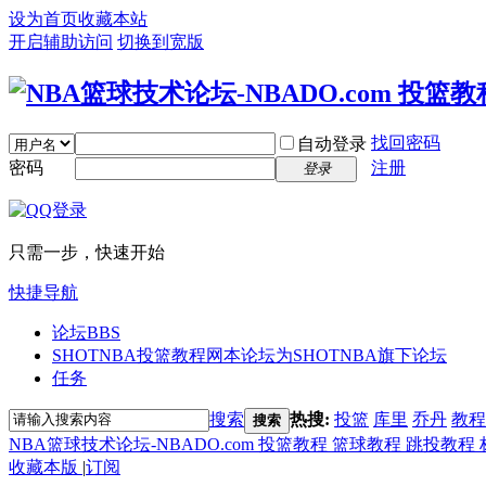
设为首页
收藏本站
开启辅助访问
切换到宽版
找回密码
自动登录
密码
注册
登录
只需一步，快速开始
快捷导航
论坛
BBS
SHOTNBA投篮教程网
本论坛为SHOTNBA旗下论坛
任务
搜索
热搜:
投篮
库里
乔丹
教程
搜索
NBA篮球技术论坛-NBADO.com 投篮教程 篮球教程 跳投教程
收藏本版
|
订阅