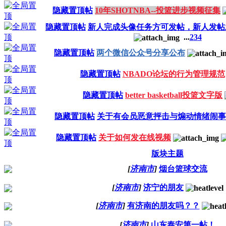
隐藏置顶帖
10年SHOTNBA--投篮进步视频征集
隐藏置顶帖
新人完成头像任务方可发帖，新人发帖
...
2
3
4
隐藏置顶帖
两个微信公众号分享公布
隐藏置顶帖
NBADO论坛的行为管理规范
隐藏置顶帖
better basketball投篮文字版
隐藏置顶帖
关于有会员恶意抨击与煽动情绪闹事
隐藏置顶帖
关于如何发在线视频
版块主题
[
济南市
]
烟台篮球交流
[
济南市
]
济宁的朋友
[
济南市
]
有济南的朋友吗？？
[
济南市
]
山东泰安第一帖！