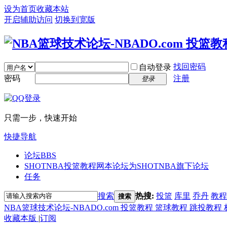
设为首页
收藏本站
开启辅助访问
切换到宽版
找回密码
自动登录
密码
注册
登录
只需一步，快速开始
快捷导航
论坛
BBS
SHOTNBA投篮教程网
本论坛为SHOTNBA旗下论坛
任务
搜索
热搜:
投篮
库里
乔丹
教程
搜索
NBA篮球技术论坛-NBADO.com 投篮教程 篮球教程 跳投教程
收藏本版
|
订阅