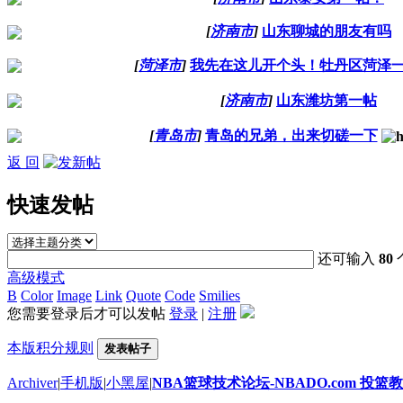
[
济南市
]
山东聊城的朋友有吗
[
菏泽市
]
我先在这儿开个头！牡丹区菏泽一
[
济南市
]
山东潍坊第一帖
[
青岛市
]
青岛的兄弟，出来切磋一下
返 回
快速发帖
还可输入
80
高级模式
B
Color
Image
Link
Quote
Code
Smilies
您需要登录后才可以发帖
登录
|
注册
本版积分规则
发表帖子
Archiver
|
手机版
|
小黑屋
|
NBA篮球技术论坛-NBADO.com 投