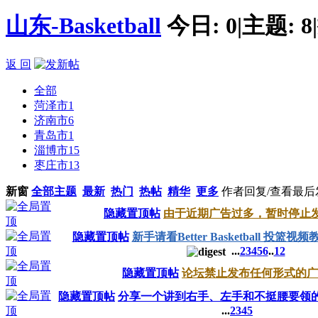
山东-Basketball
今日:
0
|
主题:
8
|
返 回
全部
菏泽市
1
济南市
6
青岛市
1
淄博市
15
枣庄市
13
新窗
全部主题
最新
热门
热帖
精华
更多
作者
回复/查看
最后
隐藏置顶帖
由于近期广告过多，暂时停止
隐藏置顶帖
新手请看Better Basketball 投篮视频
...
2
3
4
5
6
..
12
隐藏置顶帖
论坛禁止发布任何形式的广
隐藏置顶帖
分享一个讲到右手、左手和不挺腰要领
...
2
3
4
5