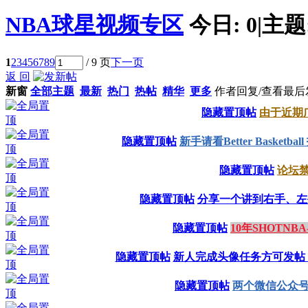
NBA球星视频专区
今日:
0
|
主题
1
2
3
4
5
6
7
8
9
/ 9 页
下一页
返 回
新窗
全部主题
最新
热门
热帖
精华
更多
作者
回复/查看
最后
隐藏置顶帖
由于近期
隐藏置顶帖
新手请看Better Basketb
隐藏置顶帖
论坛
隐藏置顶帖
分享一个讲到右手、左
隐藏置顶帖
10年SHOTNB
隐藏置顶帖
新人完成头像任务方可发帖
隐藏置顶帖
两个微信公众