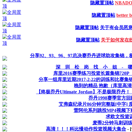
隐藏置顶帖
NBAD
隐藏置顶帖
better
隐藏置顶帖
关于有会员恶
隐藏置顶帖
关于如何发在
分享92、93、96、97总决赛乔丹进球助攻集锦
深 圳 松 岗 找 小 姐 - 
库里2016赛季练习投篮长篇集锦720P
分享一组库里近期2017-2-22的训练和比赛
晚到的精品 抱歉（库里高清
【终极乔丹Ultimate Jordan】不是极限乔
乔丹1998赛季官方回
艾弗森纪录片86分钟完整版[中字] 
雷阿伦系列跳投MP4视频下
求欧文投篮
麦蒂2分钟马刺训
高清！！！科比慢动作投篮视频大集合
-