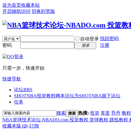
设为首页
收藏本站
开启辅助访问
切换到宽版
找回密码
自动登录
密码
注册
登录
只需一步，快速开始
快捷导航
论坛
BBS
SHOTNBA投篮教程网
本论坛为SHOTNBA旗下论坛
任务
搜索
热搜:
投篮
库里
乔丹
教程
搜索
NBA篮球技术论坛-NBADO.com 投篮教程 篮球教程 跳投教程
收藏本版
(
2
)
|
订阅