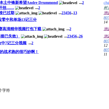
中锋新希望Andre Drummond
...
2
cha
开挂……
...
2
树
链接已过期
...
2
3
4
5
6
..
13
池
80
投零中和单场13记三分
14
赛高清精华视频打包下载
...
2
池
链接已失效）
...
2
3
4
5
6
..
26
池
80
命中7记三分视频
...
2
12
80
的战术跑的很巧妙啊！
11
个字符