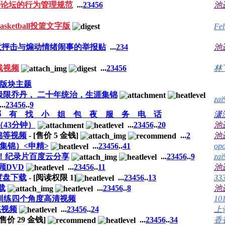
O论坛的行为管理规范
...
2
3
4
5
6
池
 basketball投篮文字版
Fel
意抨击与煽动情绪闹事的举报贴
...
2
3
4
池
线视频
...
2
3
4
5
6
林
版块主题
，极限乔丹， 二十年统治，生涯集锦
zai
...
2
3
4
5
6
..
9
哪 有 找 小 姐 包 夜 服 务 电 话
潇
（43分钟）
...
2
3
4
5
6
..
20
池
集锦等视频
- [售价
5
金钱]
...
2
池
集锦）<申精>
...
2
3
4
5
6
..
41
op
丹！！纪录片百度云分享
...
2
3
4
5
6
..
9
zai
顾DVD
...
2
3
4
5
6
..
11
池
度盘下载
- [阅读权限
1
]
...
2
3
4
5
6
..
13
33
载
...
2
3
4
5
6
..
8
池
训练四个角度高清视频
10
练视频
...
2
3
4
5
6
..
24
上
 [售价
29
金钱]
...
2
3
4
5
6
..
34
香