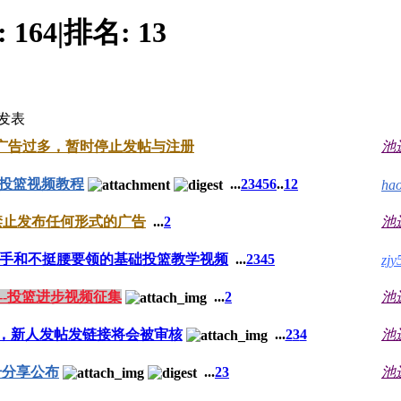
:
164
|
排名:
13
发表
广告过多，暂时停止发帖与注册
池
all 投篮视频教程
...
2
3
4
5
6
..
12
ha
禁止发布任何形式的广告
...
2
池
手和不挺腰要领的基础投篮教学视频
...
2
3
4
5
zjy
A--投篮进步视频征集
...
2
池
，新人发帖发链接将会被审核
...
2
3
4
池
号分享公布
...
2
3
池