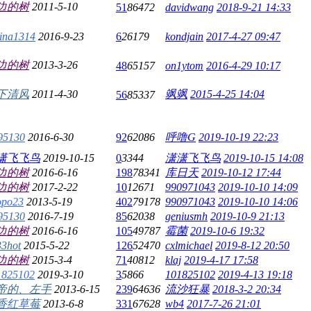
边的树
2011-5-10
51
86472
davidwang
2018-9-21 14:33
ina1314
2016-9-23
6
26179
kondjain
2017-4-27 09:47
边的树
2013-3-26
48
65157
on1ytom
2016-4-29 10:17
下清风
2011-4-30
飒飒
2015-4-25 14:04
56
85337
95130
2016-6-30
92
62086
呼噜G
2019-10-19 22:23
潇飞飞鸟
2019-10-15
0
3344
潇潇飞飞鸟
2019-10-15 14:08
边的树
2016-6-16
198
78341
库日天
2019-10-12 17:44
边的树
2017-2-22
10
12671
990971043
2019-10-10 14:09
opo23
2013-5-19
402
79178
990971043
2019-10-10 14:06
95130
2016-7-19
85
62038
geniusmh
2019-10-9 21:13
边的树
2016-6-16
105
49787
霉菌
2019-10-6 19:32
33hot
2015-5-22
126
52470
cxlmichael
2019-8-12 20:50
边的树
2015-3-4
71
40812
klaj
2019-4-17 17:58
1825102
2019-3-10
3
5866
101825102
2019-4-13 19:18
帝的、左手
2013-6-15
239
64636
流沙狂暴
2018-3-2 20:34
香红草莓
2013-6-8
331
67628
wb4
2017-7-26 21:01