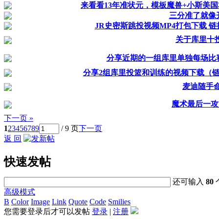
来看看13年准状元，模板魔兽+小斯美国本土
三分准了就像
JR史密斯跳投视频MP4打包下载 
关于库里十
分享近期的一组库里单独每场比
分享2组库里投篮和训练的视频下载（
麦迪随手
魔术最后一攻
下一页 »
1
2
3
4
5
6
7
8
9
/ 9 页
下一页
返 回
快速发帖
还可输入
80
高级模式
B
Color
Image
Link
Quote
Code
Smilies
您需要登录后才可以发帖
登录
|
注册