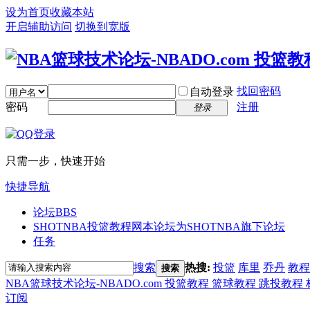
设为首页
收藏本站
开启辅助访问
切换到宽版
找回密码
自动登录
密码
注册
登录
只需一步，快速开始
快捷导航
论坛
BBS
SHOTNBA投篮教程网
本论坛为SHOTNBA旗下论坛
任务
搜索
热搜:
投篮
库里
乔丹
教程
搜索
NBA篮球技术论坛-NBADO.com 投篮教程 篮球教程 跳投教程
订阅