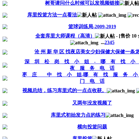
树哥请问什么时候可以发视频链接
库里投篮方法一点看法
篮球训练局-2009-2019
全套库里大师课程（高清）
- [售价
10
...
2
3
4
5
沧 州 新 华 区 找夜店美女少妇保健大保健一条
深 圳 松 岗 找 小 姐 - 哪 有 找 
夜 服 务 电 话
枣 庄 中 找 小 姐-哪 有 找 服 务 
门 电 话
视频总结，练习库里式的一点点收获。
又两年没发视频了
库里式初始发力点的练习
横向投篮问题
库里投篮